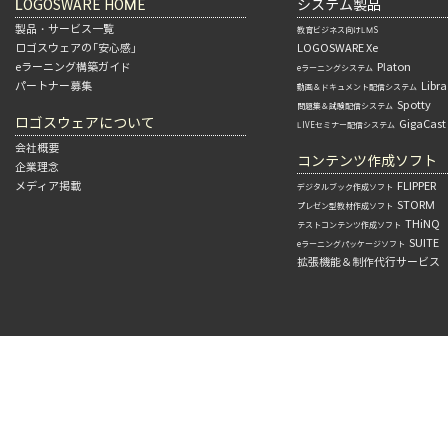
LOGOSWARE HOME
システム製品
製品・サービス一覧
教育ビジネス向けLMS
ロゴスウェアの「安心感」
LOGOSWARE Xe
eラーニング構築ガイド
Platon
eラーニングシステム
パートナー募集
Libra
動画＆ドキュメント配信システム
Spotty
問題集＆試験配信システム
ロゴスウェアについて
GigaCast
LIVEセミナー配信システム
会社概要
コンテンツ作成ソフト
企業理念
メディア掲載
FLIPPER
デジタルブック作成ソフト
STORM
プレゼン型教材作成ソフト
THiNQ
テストコンテンツ作成ソフト
SUITE
eラーニングパッケージソフト
拡張機能＆制作代行サービス