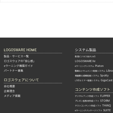
LOGOSWARE HOME
システム製品
製品・サービス一覧
教育ビジネス向けLMS
ロゴスウェアの「安心感」
LOGOSWARE Xe
eラーニング構築ガイド
Platon
eラーニングシステム
パートナー募集
Libra
動画＆ドキュメント配信システム
Spotty
問題集＆試験配信システム
ロゴスウェアについて
GigaCast
LIVEセミナー配信システム
会社概要
コンテンツ作成ソフト
企業理念
メディア掲載
FLIPPER
デジタルブック作成ソフト
STORM
プレゼン型教材作成ソフト
THiNQ
テストコンテンツ作成ソフト
SUITE
eラーニングパッケージソフト