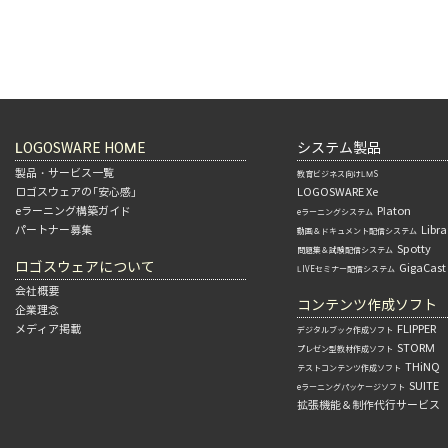
LOGOSWARE HOME
システム製品
製品・サービス一覧
教育ビジネス向けLMS
ロゴスウェアの「安心感」
LOGOSWARE Xe
eラーニング構築ガイド
Platon
eラーニングシステム
パートナー募集
Libra
動画＆ドキュメント配信システム
Spotty
問題集＆試験配信システム
ロゴスウェアについて
GigaCast
LIVEセミナー配信システム
会社概要
コンテンツ作成ソフト
企業理念
メディア掲載
FLIPPER
デジタルブック作成ソフト
STORM
プレゼン型教材作成ソフト
THiNQ
テストコンテンツ作成ソフト
SUITE
eラーニングパッケージソフト
拡張機能＆制作代行サービス