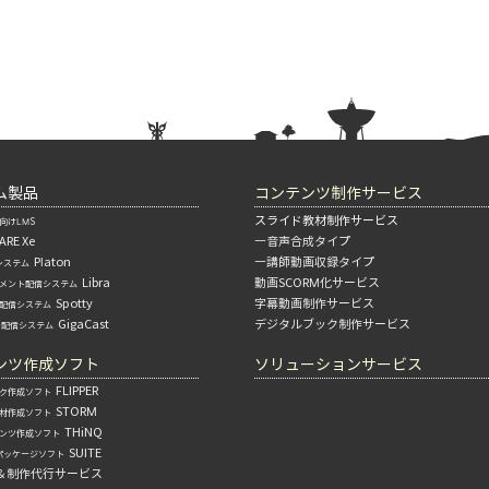
ム製品
コンテンツ制作サービス
スライド教材制作サービス
向けLMS
RE Xe
―音声合成タイプ
Platon
―講師動画収録タイプ
システム
Libra
動画SCORM化サービス
メント配信システム
Spotty
字幕動画制作サービス
配信システム
GigaCast
デジタルブック制作サービス
ー配信システム
ンツ作成ソフト
ソリューションサービス
FLIPPER
ク作成ソフト
STORM
材作成ソフト
THiNQ
ンツ作成ソフト
SUITE
パッケージソフト
＆制作代行サービス