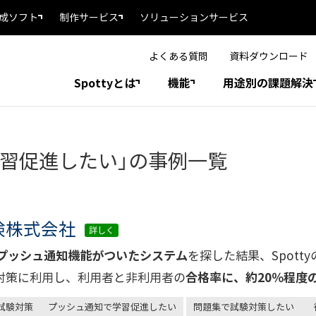
成ソフト
制作サービス
ソリューションサービス
よくある質問
資料ダウンロード
Spottyとは
機能
用途別の課題解決
習促進したい」の事例一覧
険株式会社
詳しく
プッシュ通知機能がついたシステム
を探した結果、Spot
験対策に利用し、利用者と非利用者の
合格率に、約20％程度
試験対策
プッシュ通知で学習促進したい
問題集で試験対策したい