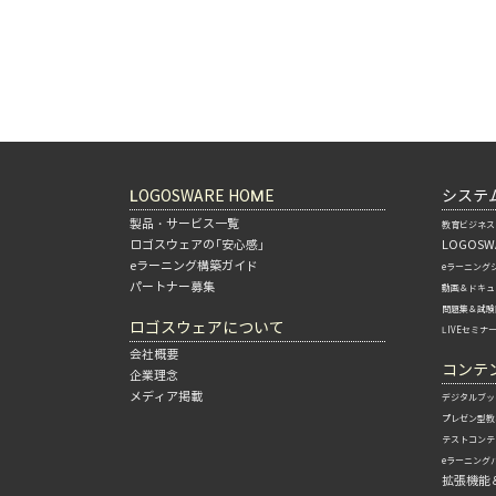
LOGOSWARE HOME
システ
製品・サービス一覧
教育ビジネス
ロゴスウェアの「安心感」
LOGOSWA
eラーニング構築ガイド
eラーニング
パートナー募集
動画＆ドキュ
問題集＆試験
ロゴスウェアについて
LIVEセミナ
会社概要
コンテ
企業理念
メディア掲載
デジタルブッ
プレゼン型教
テストコンテ
eラーニング
拡張機能