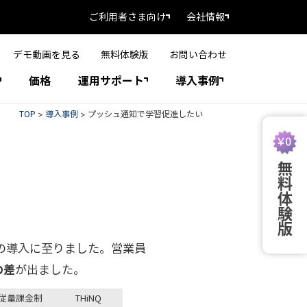
ご利用者さま向け
会社情報
デモ動画を見る
無料体験版
お問い合わせ
価格
運用サポート
導入事例
TOP
>
導入事例
>
プッシュ通知で学習促進したい
無料体験版
tyの導入に至りました。営業員
の差
が出ました。
従量課金制
THiNQ